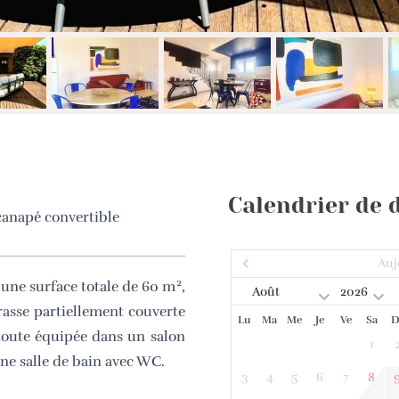
Calendrier de d
 canapé convertible
Auj
2
d’une surface totale de 60 m
,
rasse partiellement couverte
Lu
Ma
Me
Je
Ve
Sa
D
e toute équipée dans un salon
1
ne salle de bain avec WC.
3
4
5
6
7
8