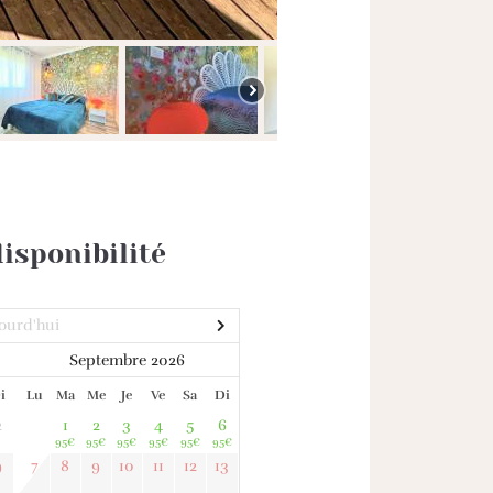
isponibilité
ourd'hui
Septembre 2026
i
Lu
Ma
Me
Je
Ve
Sa
Di
2
1
2
3
4
5
6
95
€
95
€
95
€
95
€
95
€
95
€
9
7
8
9
10
11
12
13