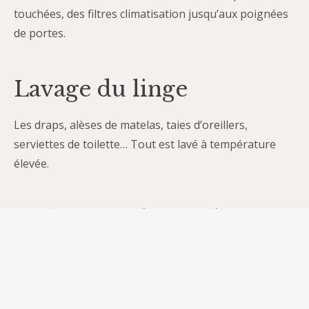
touchées, des filtres climatisation jusqu’aux poignées
de portes.
Lavage du linge
Les draps, alèses de matelas, taies d’oreillers,
serviettes de toilette… Tout est lavé à température
élevée.
Utilisation de produits
approuvés
Nous utilisons des produits nettoyants approuvés par
des experts de la santé, comme des désinfectants