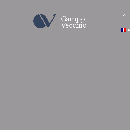
TARIF
Campo
Vecchio
F